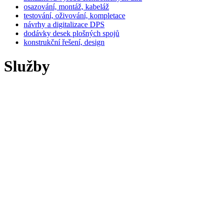
osazování, montáž, kabeláž
testování, oživování, kompletace
návrhy a digitalizace DPS
dodávky desek plošných spojů
konstrukční řešení, design
Služby