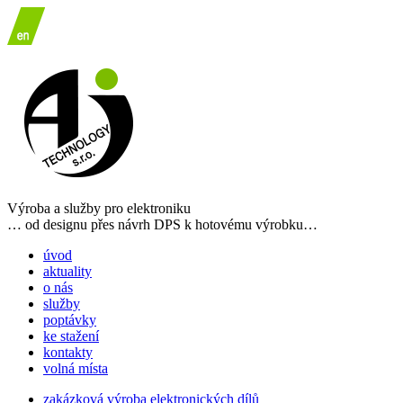
Výroba a služby pro elektroniku
… od designu přes návrh DPS k hotovému výrobku…
úvod
aktuality
o nás
služby
poptávky
ke stažení
kontakty
volná místa
zakázková výroba elektronických dílů